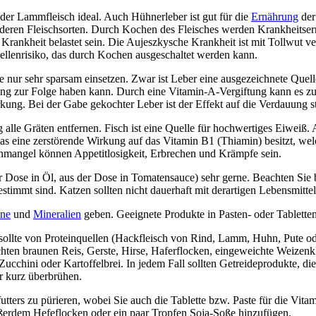
oder Lammfleisch ideal. Auch Hühnerleber ist gut für die
Ernährung
der
 anderen Fleischsorten. Durch Kochen des Fleisches werden Krankheitser
Krankheit belastet sein. Die Aujeszkysche Krankheit ist mit Tollwut v
llenrisiko, das durch Kochen ausgeschaltet werden kann.
ze nur sehr sparsam einsetzen. Zwar ist Leber eine ausgezeichnete Quell
ung zur Folge haben kann. Durch eine Vitamin-A-Vergiftung kann es 
kung. Bei der Gabe gekochter Leber ist der Effekt auf die Verdauung s
g alle Gräten entfernen. Fisch ist eine Quelle für hochwertiges Eiweiß.
as eine zerstörende Wirkung auf das Vitamin B1 (Thiamin) besitzt, wel
inmangel können Appetitlosigkeit, Erbrechen und Krämpfe sein.
er Dose in Öl, aus der Dose in Tomatensauce) sehr gerne. Beachten Sie b
timmt sind. Katzen sollten nicht dauerhaft mit derartigen Lebensmitte
ine
und
Mineralien
geben. Geeignete Produkte in Pasten- oder Tablette
s sollte von Proteinquellen (Hackfleisch von Rind, Lamm, Huhn, Pute o
ochten braunen Reis, Gerste, Hirse, Haferflocken, eingeweichte Weize
Zucchini oder Kartoffelbrei. In jedem Fall sollten Getreideprodukte, di
r kurz überbrühen.
ters zu pürieren, wobei Sie auch die Tablette bzw. Paste für die Vita
ßerdem Hefeflocken oder ein paar Tropfen Soja-Soße hinzufügen.