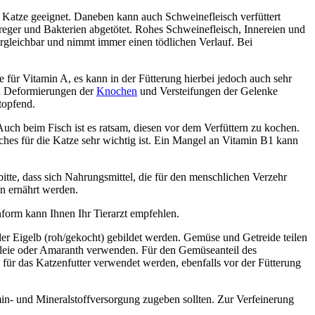
 Katze geeignet. Daneben kann auch Schweinefleisch verfüttert
reger und Bakterien abgetötet. Rohes Schweinefleisch, Innereien und
ergleichbar und nimmt immer einen tödlichen Verlauf. Bei
e für Vitamin A, es kann in der Fütterung hierbei jedoch auch sehr
zu Deformierungen der
Knochen
und Versteifungen der Gelenke
topfend.
 Auch beim Fisch ist es ratsam, diesen vor dem Verfüttern zu kochen.
ches für die Katze sehr wichtig ist. Ein Mangel an Vitamin B1 kann
itte, dass sich Nahrungsmittel, die für den menschlichen Verzehr
ln ernährt werden.
nform kann Ihnen Ihr Tierarzt empfehlen.
der Eigelb (roh/gekocht) gebildet werden. Gemüse und Getreide teilen
nkleie oder Amaranth verwenden. Für den Gemüseanteil des
e für das Katzenfutter verwendet werden, ebenfalls vor der Fütterung
min- und Mineralstoffversorgung zugeben sollten. Zur Verfeinerung