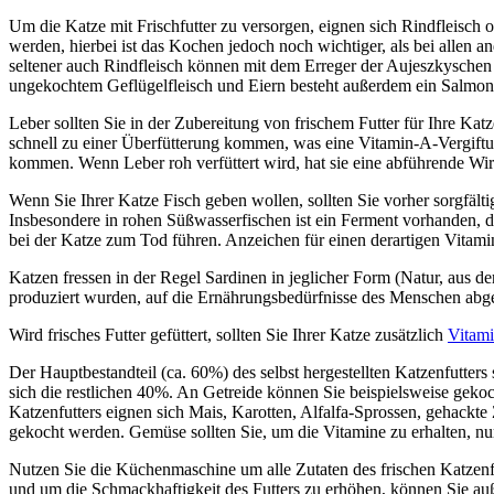
Um die Katze mit Frischfutter zu versorgen, eignen sich Rindfleisch 
werden, hierbei ist das Kochen jedoch noch wichtiger, als bei allen
seltener auch Rindfleisch können mit dem Erreger der Aujeszkyschen 
ungekochtem Geflügelfleisch und Eiern besteht außerdem ein Salmone
Leber sollten Sie in der Zubereitung von frischem Futter für Ihre Kat
schnell zu einer Überfütterung kommen, was eine Vitamin-A-Vergift
kommen. Wenn Leber roh verfüttert wird, hat sie eine abführende Wir
Wenn Sie Ihrer Katze Fisch geben wollen, sollten Sie vorher sorgfälti
Insbesondere in rohen Süßwasserfischen ist ein Ferment vorhanden, d
bei der Katze zum Tod führen. Anzeichen für einen derartigen Vitam
Katzen fressen in der Regel Sardinen in jeglicher Form (Natur, aus d
produziert wurden, auf die Ernährungsbedürfnisse des Menschen abges
Wird frisches Futter gefüttert, sollten Sie Ihrer Katze zusätzlich
Vitam
Der Hauptbestandteil (ca. 60%) des selbst hergestellten Katzenfutter
sich die restlichen 40%. An Getreide können Sie beispielsweise gek
Katzenfutters eignen sich Mais, Karotten, Alfalfa-Sprossen, gehackte 
gekocht werden. Gemüse sollten Sie, um die Vitamine zu erhalten, nu
Nutzen Sie die Küchenmaschine um alle Zutaten des frischen Katzenfut
und um die Schmackhaftigkeit des Futters zu erhöhen, können Sie au